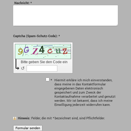
Nachricht:
*
Captcha (Spam-Schutz-Code): *
Bitte geben Sie den Code ein
↺
*
Hiermit erkläre ich mich einverstanden,
dass meine in das Kontaktformular
eingegebenen Daten elektronisch
gespeichert und zum Zweck der
Kontaktaufnahme verarbeitet und genutzt
werden. Mir ist bekannt, dass ich meine
Einwilligung jederzeit widerrufen kann.
Hinweis
: Felder, die mit
*
bezeichnet sind, sind Pflichtfelder.