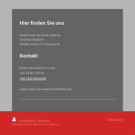
Hier finden Sie uns
Roter Hirsch service & catering
Colditzer Straße
9
04680
Colditz OT Schönbach
Kontakt
Rufen Sie einfach an unter
+49 34381 55190
+49 1520 2024236
oder nutzen Sie unser Kontaktformular.
Webansicht
Druckversion
|
Sitemap
© Roter Hirsch service und catering