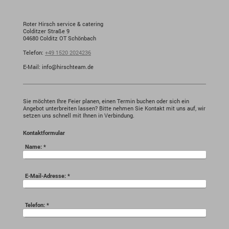
Roter Hirsch service & catering
Colditzer Straße
9
04680
Colditz OT Schönbach
Telefon:
+49 1520 2024236
E-Mail: info@hirschteam.de
Sie möchten Ihre Feier planen, einen Termin buchen oder sich ein
Angebot unterbreiten lassen? Bitte nehmen Sie Kontakt mit uns auf, wir
setzen uns schnell mit Ihnen in Verbindung.
Kontaktformular
Name:
*
E-Mail-Adresse:
*
Telefon:
*